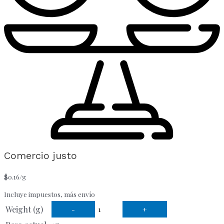
Comercio justo
$
0.16
/g
Incluye impuestos, más envío
Weight (g)