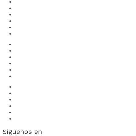
Flores comestibles
Sales de mar gourmet
Regalos
Pedidos
UPAYAKU
Blog
Mi cuenta
Carrito
Encuéntranos en
Contáctanos
Términos y condiciones
Políticas de envíos y devoluciones
Mi cuenta
Carrito
Encuéntranos en
Contáctanos
Términos y condiciones
Políticas de envíos y devoluciones
Síguenos en