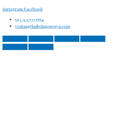
Instagram
Facebook
593-9 9 533 5554
ventas@ladivinapapaya.com