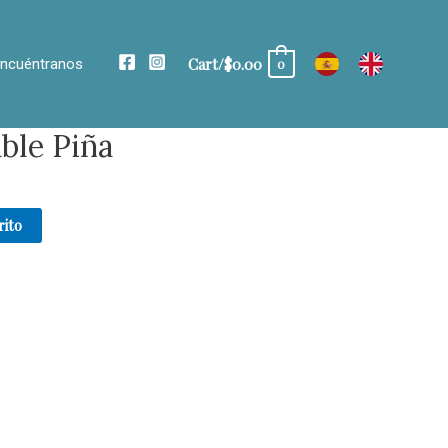
Cart/
$
0.00
ncuéntranos
0
ble Piña
rito