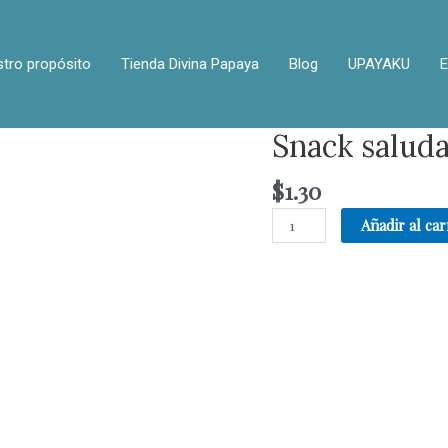
tro propósito
Tienda Divina Papaya
Blog
UPAYAKU
E
Snack saluda
$
1.30
Añadir al car