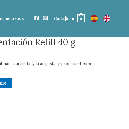
Cart/
$
0.00
ncuéntranos
0
ntación Refill 40 g
lmar la ansiedad, la angustia y propicia el buen
rito