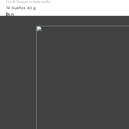
Tés & Tisanas en hoja suelta
Té Sueños 40 g
$
8.55
Añadir al carrito