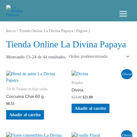
Inicio
/
Tienda Online La Divina Papaya
/ Página 2
Tienda Online La Divina Papaya
Mostrando 13–24 de 44 resultados
¡Oferta!
Regalos
Tés & Tisanas en hoja suelta
Divina
Cúrcuma Chai 60 g
$
23.00
$
21.00
$
8.55
Añadir al carrito
Añadir al carrito
¡Oferta!